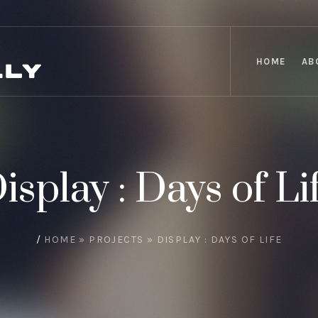
HOME
AB
isplay : Days of Li
/
HOME
»
PROJECTS
»
DISPLAY : DAYS OF LIFE