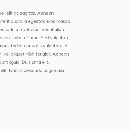
er elit ac sagittis. Aenean
endrerit quam, a egestas eros massa
lesuada ut ac lectus. Vestibulum
posuere cubilia Curae; Sed vulputate
mpus tortor convallis vulputate id
, vel aliquet nibh feugiat. Aenean
t ligula. Duis urna elit,
elit. Nam malesuada augue nisi,