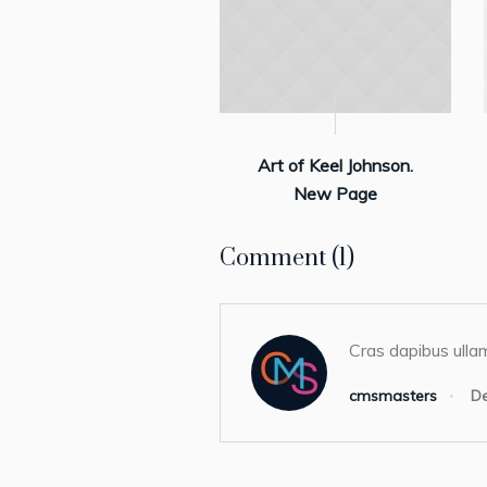
Art of Keel Johnson.
New Page
Comment (1)
Cras dapibus ullam
cmsmasters
De