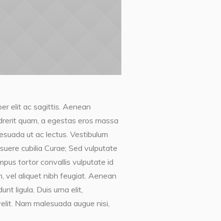
er elit ac sagittis. Aenean
endrerit quam, a egestas eros massa
lesuada ut ac lectus. Vestibulum
posuere cubilia Curae; Sed vulputate
mpus tortor convallis vulputate id
, vel aliquet nibh feugiat. Aenean
t ligula. Duis urna elit,
elit. Nam malesuada augue nisi,