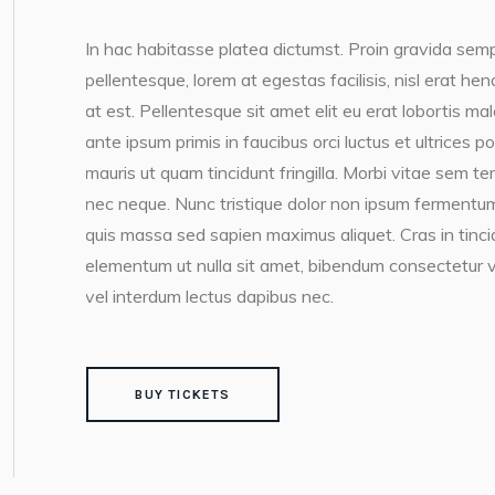
In hac habitasse platea dictumst. Proin gravida semp
pellentesque, lorem at egestas facilisis, nisl erat h
at est. Pellentesque sit amet elit eu erat lobortis ma
ante ipsum primis in faucibus orci luctus et ultrices 
mauris ut quam tincidunt fringilla. Morbi vitae sem te
nec neque. Nunc tristique dolor non ipsum fermentum
quis massa sed sapien maximus aliquet. Cras in tincidun
elementum ut nulla sit amet, bibendum consectetur v
vel interdum lectus dapibus nec.
BUY TICKETS