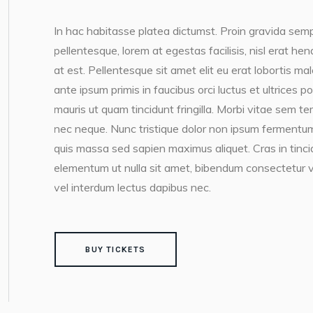
In hac habitasse platea dictumst. Proin gravida semp
pellentesque, lorem at egestas facilisis, nisl erat h
at est. Pellentesque sit amet elit eu erat lobortis ma
ante ipsum primis in faucibus orci luctus et ultrices 
mauris ut quam tincidunt fringilla. Morbi vitae sem te
nec neque. Nunc tristique dolor non ipsum fermentum
quis massa sed sapien maximus aliquet. Cras in tincidun
elementum ut nulla sit amet, bibendum consectetur v
vel interdum lectus dapibus nec.
BUY TICKETS