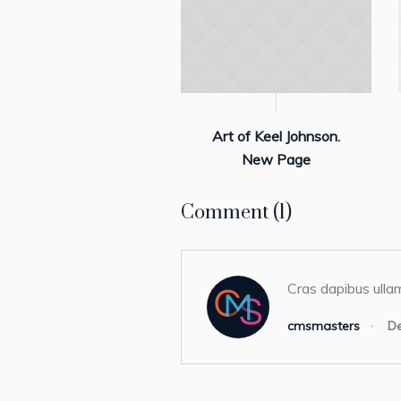
Art of Keel Johnson.
New Page
Comment (1)
Cras dapibus ullam
cmsmasters
De