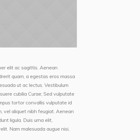
er elit ac sagittis. Aenean
endrerit quam, a egestas eros massa
lesuada ut ac lectus. Vestibulum
posuere cubilia Curae; Sed vulputate
mpus tortor convallis vulputate id
, vel aliquet nibh feugiat. Aenean
t ligula. Duis urna elit,
elit. Nam malesuada augue nisi,