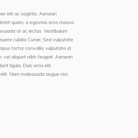
er elit ac sagittis. Aenean
endrerit quam, a egestas eros massa
lesuada ut ac lectus. Vestibulum
posuere cubilia Curae; Sed vulputate
mpus tortor convallis vulputate id
, vel aliquet nibh feugiat. Aenean
t ligula. Duis urna elit,
elit. Nam malesuada augue nisi,