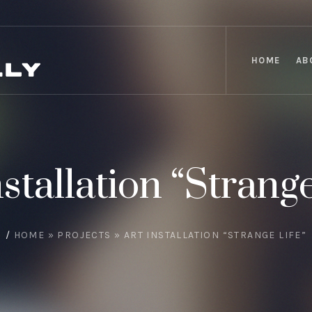
HOME
AB
nstallation “Strange
/
HOME
»
PROJECTS
»
ART INSTALLATION “STRANGE LIFE”